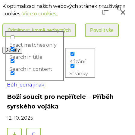
K optimalizaci našich webových stránek používáme
cookies.
Více o cookies
.
Exact matches only
Search in title
Kázání
Search in content
Stránky
Bůh jedná jinak
Boží soucit pro nepřítele – Příběh
syrského vojáka
12. 10. 2025