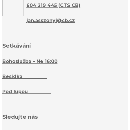
604 219 445 (CTS CB)
jan.asszonyi@cb.cz
Setkávání
Bohoslužba – Ne 16:00
Besídka
– Ne 16:15
Pod lupou
– St 18:15
Sledujte nás