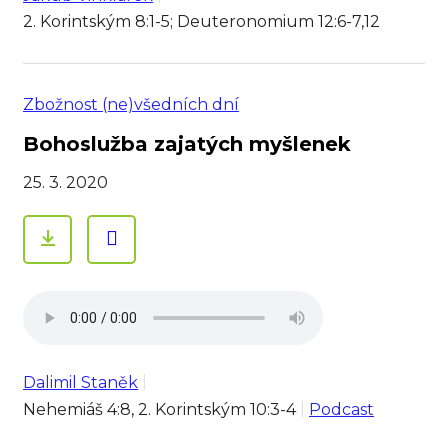
2. Korintským 8:1-5; Deuteronomium 12:6-7,12
Zbožnost (ne)všedních dní
Bohoslužba zajatých myšlenek
25. 3. 2020
Dalimil Staněk
Nehemiáš 4:8, 2. Korintským 10:3-4
Podcast