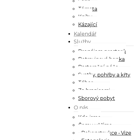
Série
Témata
Knihy
Kázající
Kalendář
Služby
Pronájem prostorů
Potravinová banka
Pastorační péče
Svatby, pohřby a křty
Tábor
Za hranicemi
Sborový pobyt
O nás
Kdo jsme
Čemu věříme
Rekonstrukce • Vize