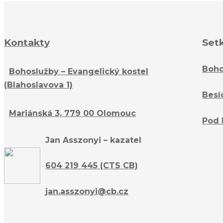
Kontakty
Set
Boho
Bohoslužby – Evangelický kostel
(Blahoslavova 1)
Besí
Mariánská 3, 779 00 Olomouc
Pod 
Jan Asszonyi – kazatel
604 219 445 (CTS CB)
jan.asszonyi@cb.cz