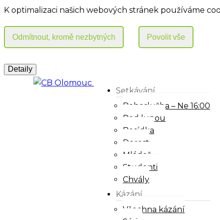
K optimalizaci našich webových stránek používáme coo
Setkávání
Bohoslužba – Ne 16:00
Pod lupou
Besídka
Dorost
Mládež
Studenti
Chvály
Kázání
Všechna kázání