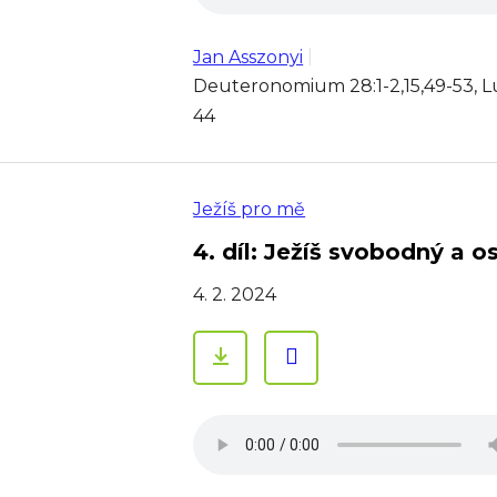
Jan Asszonyi
Deuteronomium 28:1-2,15,49-53, Luk
44
Ježíš pro mě
4. díl: Ježíš svobodný a o
4. 2. 2024