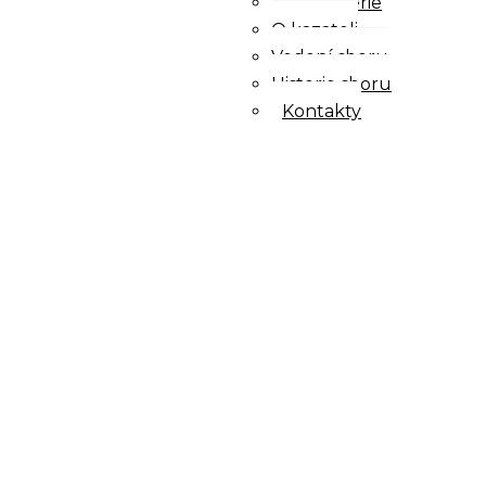
Fotogalerie
O kazateli
Vedení sboru
Historie sboru
Kontakty