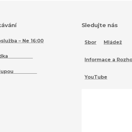
kávání
Sledujte nás
služba – Ne 16:00
Sbor
Mládež
dka
– Ne 16:15
Informace a Rozh
lupou
– St 18:15
YouTube