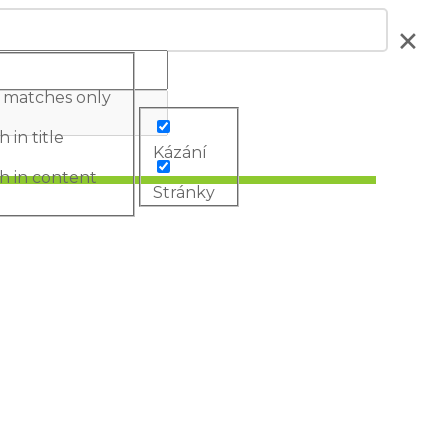
 matches only
 in title
Kázání
h in content
Stránky