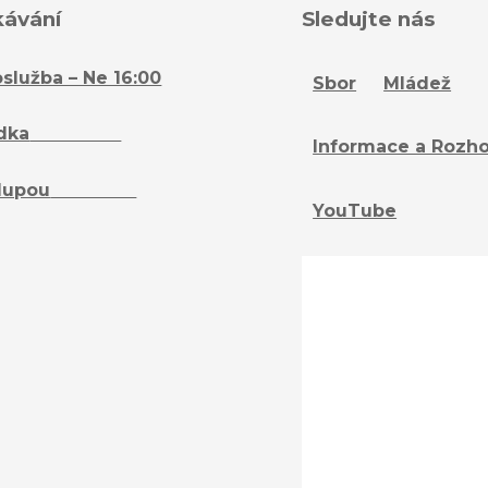
kávání
Sledujte nás
služba – Ne 16:00
Sbor
Mládež
dka
– Ne 16:15
Informace a Rozh
lupou
– St 18:15
YouTube