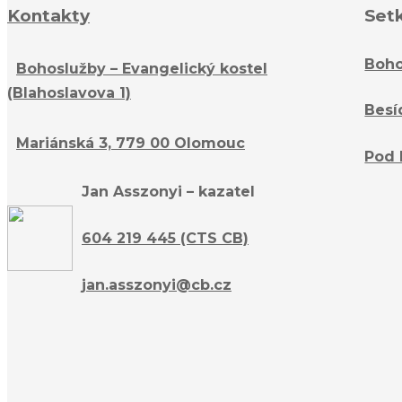
Kontakty
Set
Boho
Bohoslužby – Evangelický kostel
(Blahoslavova 1)
Besí
Mariánská 3, 779 00 Olomouc
Pod 
Jan Asszonyi – kazatel
604 219 445 (CTS CB)
jan.asszonyi@cb.cz