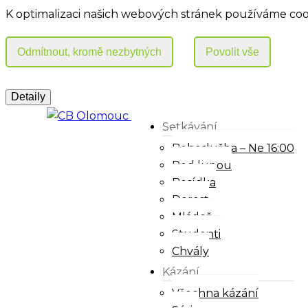
K optimalizaci našich webových stránek používáme coo
Setkávání
Bohoslužba – Ne 16:00
Pod lupou
Besídka
Dorost
Mládež
Studenti
Chvály
Kázání
Všechna kázání