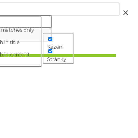
 matches only
 in title
Kázání
h in content
Stránky