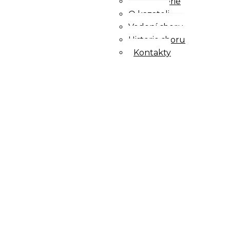
Fotogalerie
O kazateli
Vedení sboru
Historie sboru
Kontakty