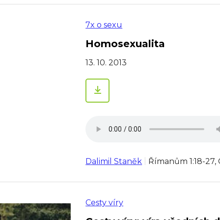
7x o sexu
Homosexualita
13. 10. 2013
Dalimil Staněk
Římanům 1:18-27, G
Cesty víry