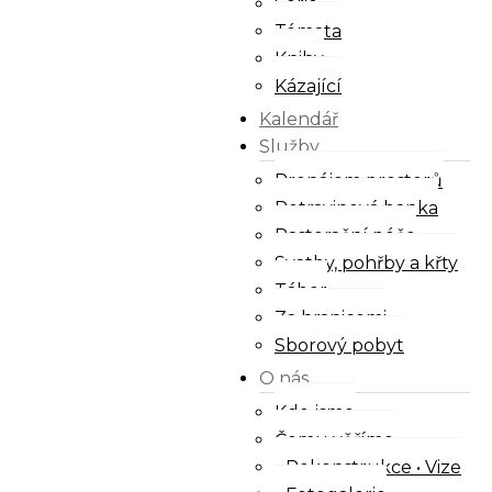
Série
Témata
Knihy
Kázající
Kalendář
Služby
Pronájem prostorů
Potravinová banka
Pastorační péče
Svatby, pohřby a křty
Tábor
Za hranicemi
Sborový pobyt
O nás
Kdo jsme
Čemu věříme
Rekonstrukce • Vize