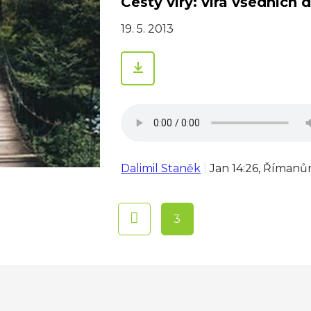
Cesty víry: víra všedních d
19. 5. 2013
Dalimil Staněk
Jan 14:26, Římanů
3