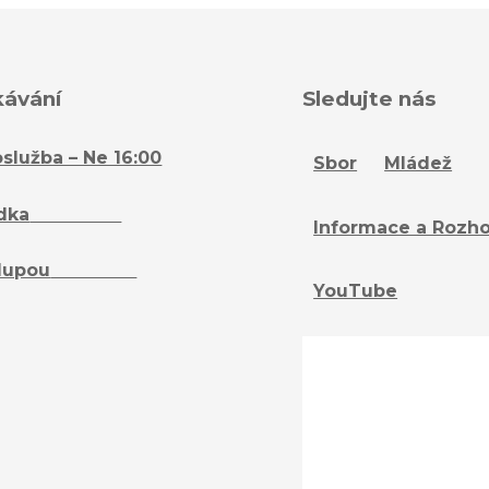
kávání
Sledujte nás
služba – Ne 16:00
Sbor
Mládež
dka
– Ne 16:15
Informace a Rozh
lupou
– St 18:15
YouTube