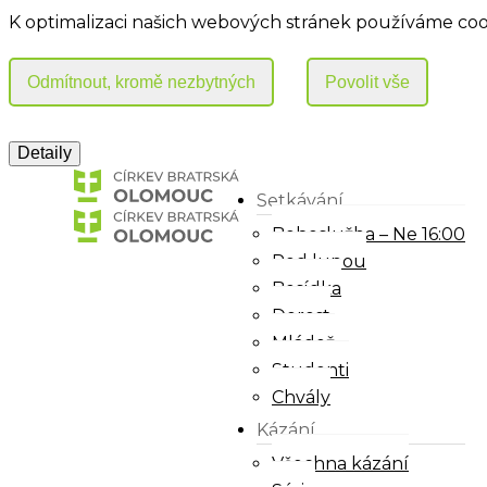
K optimalizaci našich webových stránek používáme coo
Setkávání
Bohoslužba – Ne 16:00
Pod lupou
Besídka
Dorost
Mládež
Studenti
Chvály
Kázání
Všechna kázání