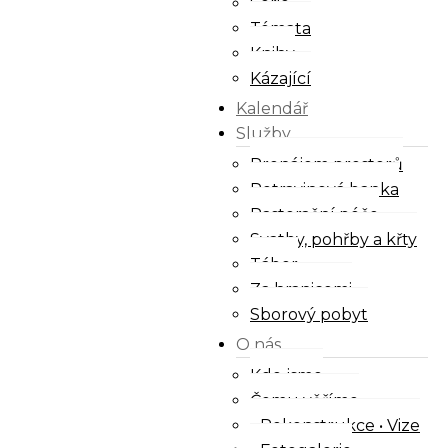
Série
Témata
Knihy
Kázající
Kalendář
Služby
Pronájem prostorů
Potravinová banka
Pastorační péče
Svatby, pohřby a křty
Tábor
Za hranicemi
Sborový pobyt
O nás
Kdo jsme
Čemu věříme
Rekonstrukce • Vize