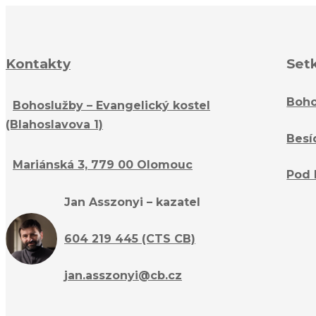
Kontakty
Set
Boho
Bohoslužby – Evangelický kostel
(Blahoslavova 1)
Besí
Mariánská 3, 779 00 Olomouc
Pod 
Jan Asszonyi – kazatel
604 219 445 (CTS CB)
jan.asszonyi@cb.cz