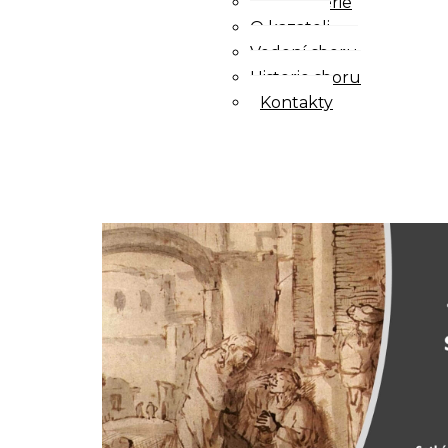
Fotogalerie
O kazateli
Vedení sboru
Historie sboru
Kontakty