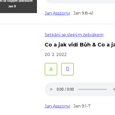
Jan Asszonyi
Jan 9:8-41
Setkání se slepým žebrákem
Co a jak vidí Bůh & Co a ja
20. 2. 2022
Jan Asszonyi
Jan 9:1-7