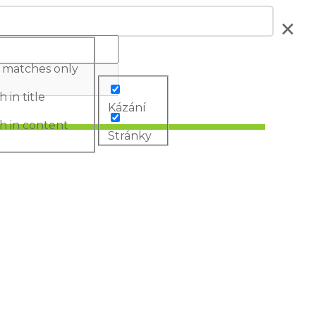
 matches only
 in title
Kázání
h in content
Stránky