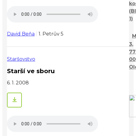
ko
(B
1)
David Beňa
1. Petrův 5
M
3,
77
Staršovstvo
00
Ol
Starší ve sboru
6. 1. 2008