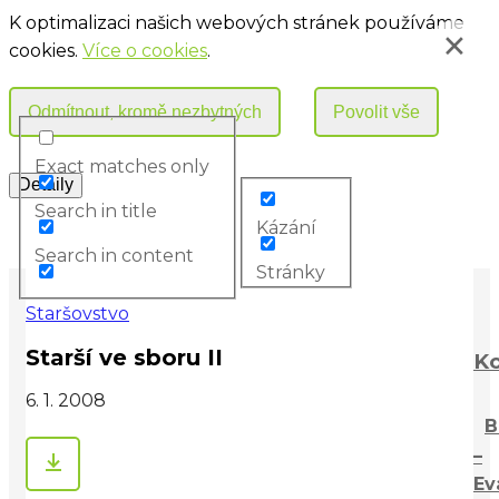
K optimalizaci našich webových stránek používáme
cookies.
Více o cookies
.
Exact matches only
Search in title
Kázání
Search in content
Stránky
Staršovstvo
Starší ve sboru II
Ko
6. 1. 2008
B
–
Ev