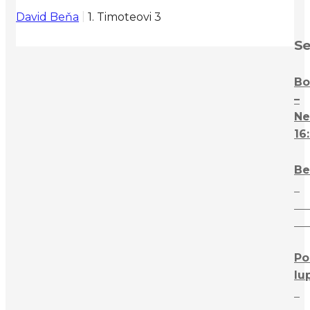
David Beňa
1. Timoteovi 3
Se
Bo
–
Ne
16
Be
–
Ne
16:
Po
lu
–
St