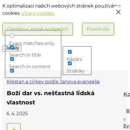
K optimalizaci našich webových stránek používáme
cookies.
Více o cookies
.
Exact matches only
Search in title
Kázání
Search in content
Stránky
Křesťan a církev podle Janova evangelia
Boží dar vs. nešťastná lidská
Ko
vlastnost
B
6. 4. 2025
–
Ev