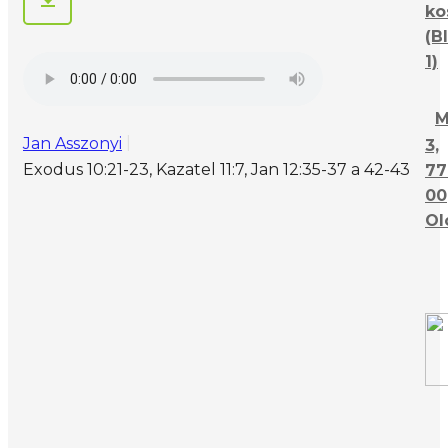
ko
(B
1)
M
Jan Asszonyi
3,
Exodus 10:21-23, Kazatel 11:7, Jan 12:35-37 a 42-43
77
00
Ol