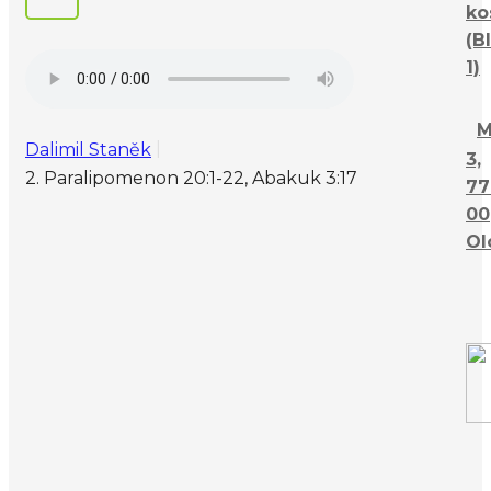
ko
(B
1)
M
Dalimil Staněk
3,
2. Paralipomenon 20:1-22, Abakuk 3:17
77
00
Ol