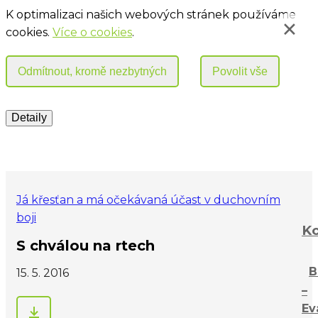
K optimalizaci našich webových stránek používáme
cookies.
Více o cookies
.
Já křesťan a má očekávaná účast v duchovním
boji
Ko
S chválou na rtech
B
15. 5. 2016
–
Ev