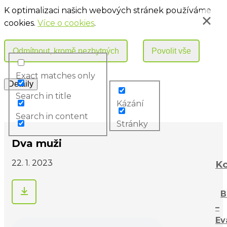
K optimalizaci našich webových stránek používáme
cookies.
Více o cookies
.
Exact matches only
Search in title
Kázání
Search in content
Stránky
Dva muži
22. 1. 2023
Ko
B
–
Ev