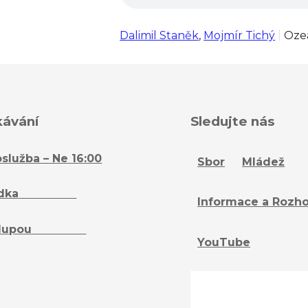
Dalimil Staněk
,
Mojmír Tichý
Ozeá
kávání
Sledujte nás
služba – Ne 16:00
Sbor
Mládež
dka
– Ne 16:15
Informace a Rozh
lupou
– St 18:15
YouTube