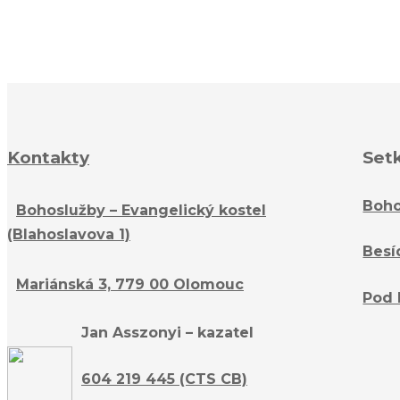
Kontakty
Set
Boho
Bohoslužby – Evangelický kostel
(Blahoslavova 1)
Besí
Mariánská 3, 779 00 Olomouc
Pod 
Jan Asszonyi – kazatel
604 219 445 (CTS CB)