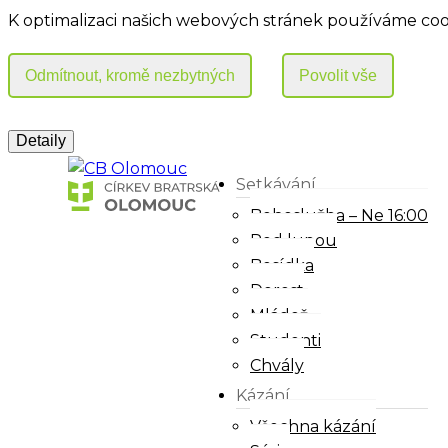
K optimalizaci našich webových stránek používáme coo
Setkávání
Bohoslužba – Ne 16:00
Pod lupou
Besídka
Dorost
Mládež
Studenti
Chvály
Kázání
Všechna kázání