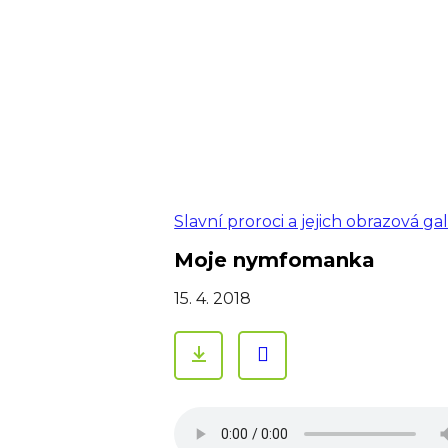
Slavní proroci a jejich obrazová gal
Moje nymfomanka
15. 4. 2018