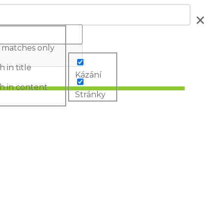
 matches only
 in title
Kázání
h in content
Stránky