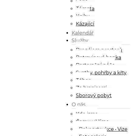
Série
Témata
Knihy
Kázající
Kalendář
Služby
Pronájem prostorů
Potravinová banka
Pastorační péče
Svatby, pohřby a křty
Tábor
Za hranicemi
Sborový pobyt
O nás
Kdo jsme
Čemu věříme
Rekonstrukce • Vize