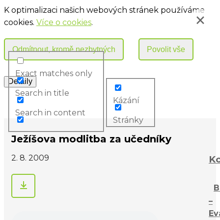
K optimalizaci našich webových stránek používáme
cookies.
Více o cookies
.
Exact matches only
Search in title
Kázání
Search in content
Stránky
Ježíšova modlitba za učedníky
2. 8. 2009
Ko
B
–
Ev