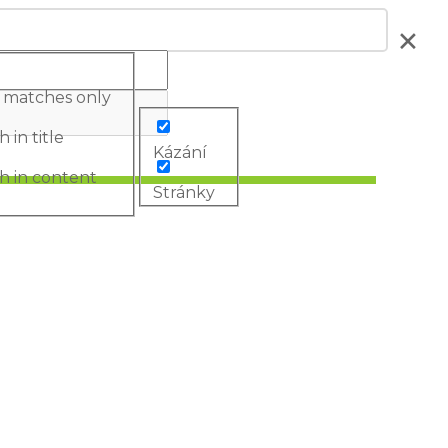
 matches only
 in title
Kázání
h in content
Stránky