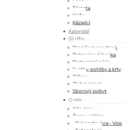
Série
Témata
Knihy
Kázající
Kalendář
Služby
Pronájem prostorů
Potravinová banka
Pastorační péče
Svatby, pohřby a křty
Tábor
Za hranicemi
Sborový pobyt
O nás
Kdo jsme
Čemu věříme
Rekonstrukce • Vize