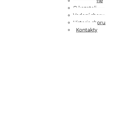
Fotogalerie
O kazateli
Vedení sboru
Historie sboru
Kontakty