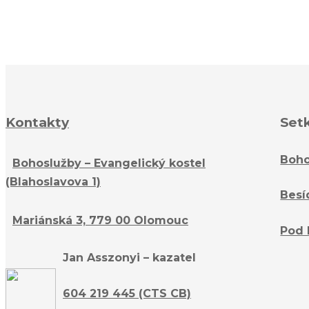
Kontakty
Set
Boho
Bohoslužby – Evangelický kostel
(Blahoslavova 1)
Besí
Mariánská 3, 779 00 Olomouc
Pod 
Jan Asszonyi – kazatel
604 219 445 (CTS CB)