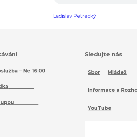
Ladislav Petrecký
kávání
Sledujte nás
služba – Ne 16:00
Sbor
Mládež
dka
– Ne 16:15
Informace a Rozh
lupou
– St 18:15
YouTube