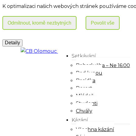
K optimalizaci našich webových stránek používáme coo
Setkávání
Bohoslužba – Ne 16:00
Pod lupou
Besídka
Dorost
Mládež
Studenti
Chvály
Kázání
Všechna kázání