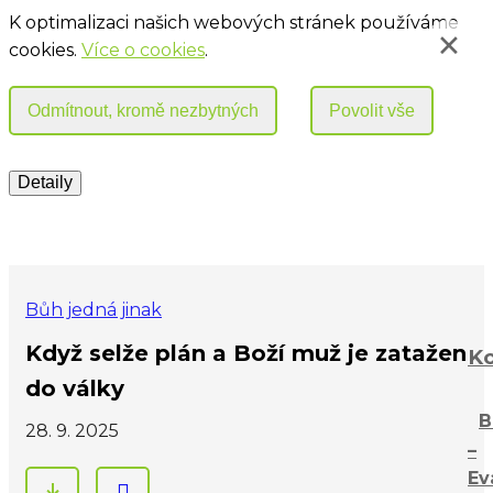
K optimalizaci našich webových stránek používáme
cookies.
Více o cookies
.
Bůh jedná jinak
Když selže plán a Boží muž je zatažen
Ko
do války
B
28. 9. 2025
–
Ev