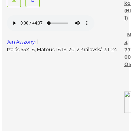
ko
(B
1)
M
Jan Asszonyi
3,
Izajáš 55:4-8, Matouš 18:18-20, 2.Královská 3:1-24
77
00
Ol