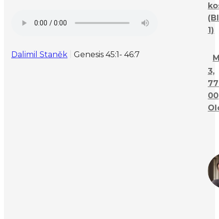
ko
(B
1)
Dalimil Staněk
Genesis 45:1- 46:7
M
3,
77
00
Ol