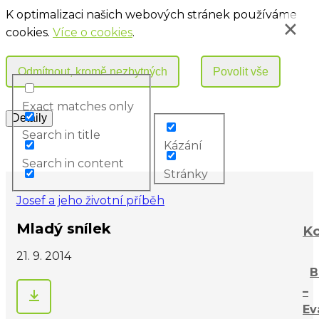
K optimalizaci našich webových stránek používáme
cookies.
Více o cookies
.
Exact matches only
Search in title
Kázání
Search in content
Stránky
Josef a jeho životní příběh
Mladý snílek
Ko
21. 9. 2014
B
–
Ev