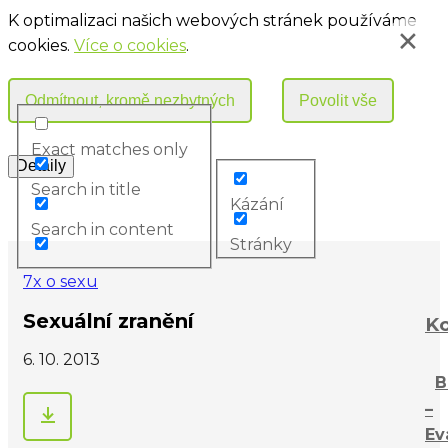
K optimalizaci našich webových stránek používáme
cookies.
Více o cookies
.
Exact matches only
Search in title
Kázání
Search in content
Stránky
7x o sexu
Sexuální zranění
Ko
6. 10. 2013
B
–
Ev