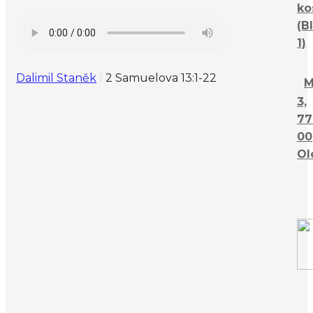
ko
(B
1)
Dalimil Staněk
2 Samuelova 13:1-22
M
3,
77
00
Ol