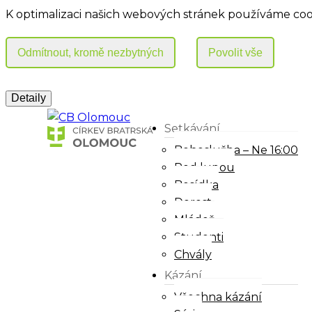
K optimalizaci našich webových stránek používáme coo
Setkávání
Bohoslužba – Ne 16:00
Pod lupou
Besídka
Dorost
Mládež
Studenti
Chvály
Kázání
Všechna kázání