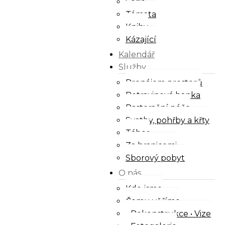
Série
Témata
Knihy
Kázající
Kalendář
Služby
Pronájem prostorů
Potravinová banka
Pastorační péče
Svatby, pohřby a křty
Tábor
Za hranicemi
Sborový pobyt
O nás
Kdo jsme
Čemu věříme
Rekonstrukce • Vize