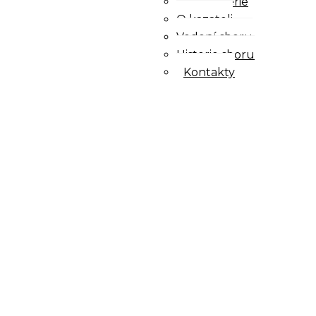
Fotogalerie
O kazateli
Vedení sboru
Historie sboru
Kontakty