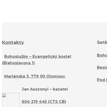
Kontakty
Set
Boho
Bohoslužby – Evangelický kostel
(Blahoslavova 1)
Besí
Mariánská 3, 779 00 Olomouc
Pod 
Jan Asszonyi – kazatel
604 219 445 (CTS CB)