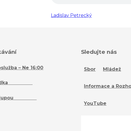
Ladislav Petrecký
kávání
Sledujte nás
služba – Ne 16:00
Sbor
Mládež
dka
– Ne 16:15
Informace a Rozh
lupou
– St 18:15
YouTube