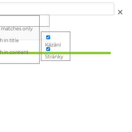
 matches only
 in title
Kázání
h in content
Stránky