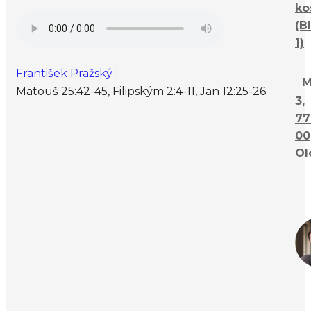
ko
(B
1)
František Pražský
M
Matouš 25:42-45, Filipským 2:4-11, Jan 12:25-26
3,
77
00
Ol