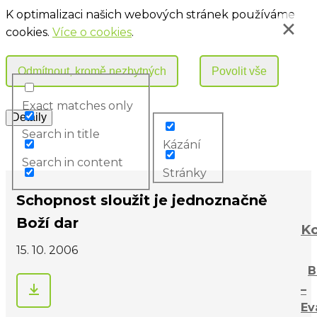
K optimalizaci našich webových stránek používáme
cookies.
Více o cookies
.
Exact matches only
Search in title
Kázání
Search in content
Stránky
Schopnost sloužit je jednoznačně
Boží dar
Ko
15. 10. 2006
B
–
Ev