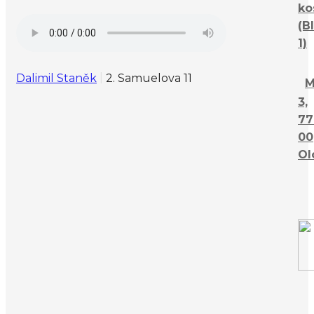
ko
(B
1)
Dalimil Staněk
2. Samuelova 11
M
3,
77
00
Ol